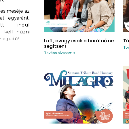
ges meséje az
at egyaránt.
tt indul
l kell húzni
i hegedű!
Loft, avagy csak a barátnő ne
Tú
segítsen!
Tov
Tovább olvasom »