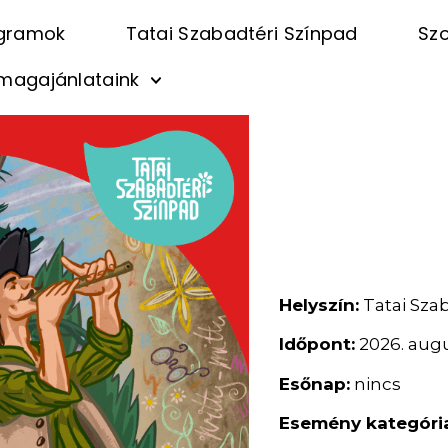
gramok
Tatai Szabadtéri Színpad
Szo
magajánlataink
Helyszín:
Tatai Szab
Időpont:
2026. augu
Esőnap:
nincs
Esemény kategóri