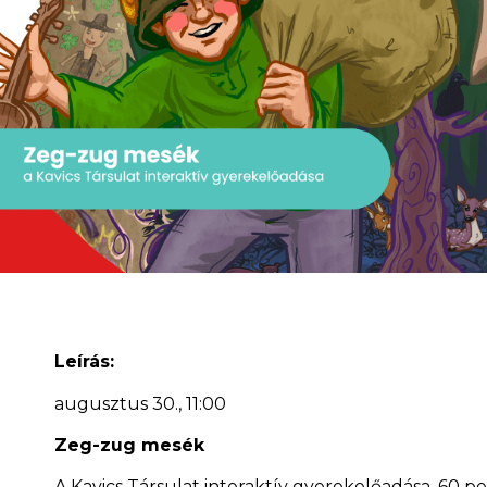
Leírás:
augusztus 30., 11:00
Zeg-zug mesék
A Kavics Társulat interaktív gyerekelőadása, 60 p