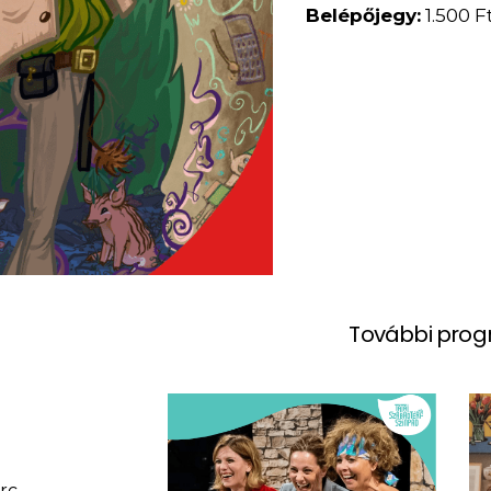
Belépőjegy:
1.500 F
További pro
erc