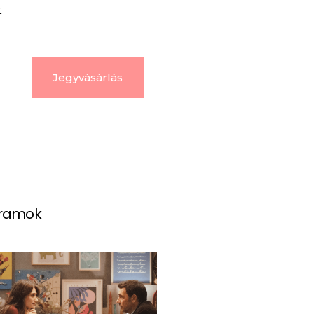
t
Jegyvásárlás
gramok