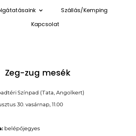
lgátatásaink
Szállás/Kemping
Kapcsolat
Zeg-zug mesék
adtéri Színpad (Tata, Angolkert)
sztus 30. vasárnap, 11.00
a:
belépőjegyes