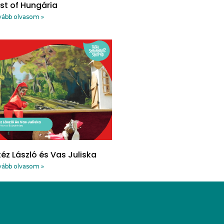
st of Hungária
ább olvasom »
téz László és Vas Juliska
ább olvasom »