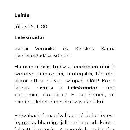
Leírás:
július 25., 11:00
Lélekmadár
Karsai Veronika és Kecskés Karina
gyerekelőadása, 50 perc
Ha nem mindig tudsz a fenekeden ülni és
szeretsz grimaszolni, mutogatni, táncolni,
akkor ott a helyed színpad előtt! Közös
játékra hívunk a
Lélekmadár
című
pantomim előadáson! El se hinnéd, mi
mindent lehet elmesélni szavak nélkül!
Felszabadító, magával ragadó, különleges –
leggyakrabban így jellemzi a produkciót a
felnőtt közönség. A gyerekek pedig úgy