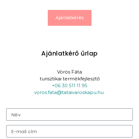
Ajánlatkérés
Ajánlatkérő űrlap
Vörös Fáta
turisztikai termékfejlesztő
+06 30 511 11 95
voros.fata@tataivaroskapu.hu