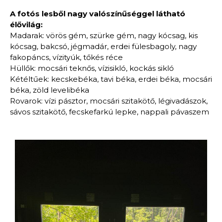
A fotós lesből nagy valószínűséggel látható
élővilág:
Madarak: vörös gém, szürke gém, nagy kócsag, kis
kócsag, bakcsó, jégmadár, erdei fülesbagoly, nagy
fakopáncs, vízityúk, tőkés réce
Hüllők: mocsári teknős, vízisikló, kockás sikló
Kétéltűek: kecskebéka, tavi béka, erdei béka, mocsári
béka, zöld levelibéka
Rovarok: vízi pásztor, mocsári szitakötő, légivadászok,
sávos szitakötő, fecskefarkú lepke, nappali pávaszem