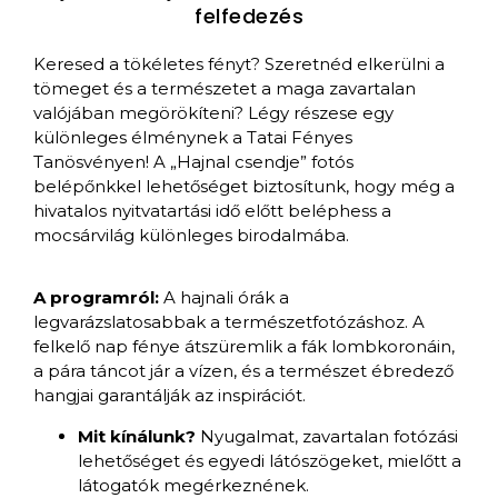
felfedezés
Keresed a tökéletes fényt? Szeretnéd elkerülni a
tömeget és a természetet a maga zavartalan
valójában megörökíteni? Légy részese egy
különleges élménynek a Tatai Fényes
Tanösvényen! A „Hajnal csendje” fotós
belépőnkkel lehetőséget biztosítunk, hogy még a
hivatalos nyitvatartási idő előtt beléphess a
mocsárvilág különleges birodalmába.
A programról:
A hajnali órák a
legvarázslatosabbak a természetfotózáshoz. A
felkelő nap fénye átszüremlik a fák lombkoronáin,
a pára táncot jár a vízen, és a természet ébredező
hangjai garantálják az inspirációt.
Mit kínálunk?
Nyugalmat, zavartalan fotózási
lehetőséget és egyedi látószögeket, mielőtt a
látogatók megérkeznének.