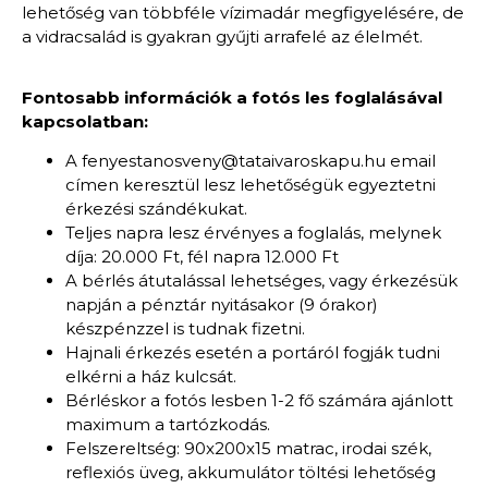
lehetőség van többféle vízimadár megfigyelésére, de
a vidracsalád is gyakran gyűjti arrafelé az élelmét.
Fontosabb információk a fotós les foglalásával
kapcsolatban:
A fenyestanosveny@tataivaroskapu.hu email
címen keresztül lesz lehetőségük egyeztetni
érkezési szándékukat.
Teljes napra lesz érvényes a foglalás, melynek
díja: 20.000 Ft, fél napra 12.000 Ft
A bérlés átutalással lehetséges, vagy érkezésük
napján a pénztár nyitásakor (9 órakor)
készpénzzel is tudnak fizetni.
Hajnali érkezés esetén a portáról fogják tudni
elkérni a ház kulcsát.
Bérléskor a fotós lesben 1-2 fő számára ajánlott
maximum a tartózkodás.
Felszereltség: 90x200x15 matrac, irodai szék,
reflexiós üveg, akkumulátor töltési lehetőség