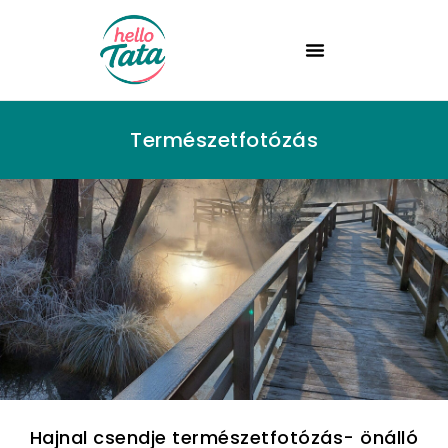
Természetfotózás
Hajnal csendje természetfotózás- önálló