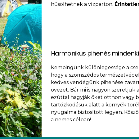
hűsölhetnek a vízparton.
Érintetle
Harmonikus pihenés mindenk
Kempingünk különlegessége a csend
hogy a szomszédos természetvédelm
kedves vendégünk pihenése zavart
övezet. Bár mi is nagyon szeretjük
ezúttal hagyják őket otthon vagy b
tartózkodásuk alatt a környék töré
nyugalma biztosított legyen. Kös
a nemes célban!