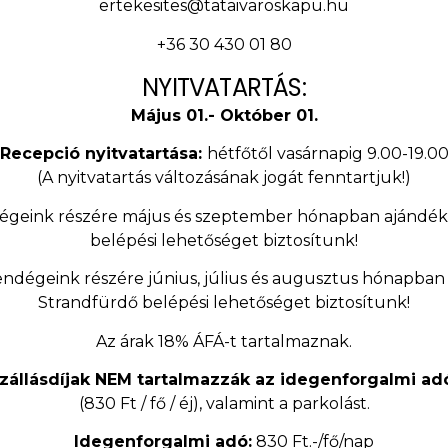
ertekesites@tataivaroskapu.hu
+36 30 430 01 80
NYITVATARTÁS:
Május 01.- Október 01.
Recepció nyitvatartása:
hétfőtől vasárnapig 9.00-19.0
(A nyitvatartás változásának jogát fenntartjuk!)
égeink részére május és szeptember hónapban ajándé
belépési lehetőséget biztosítunk!
endégeink részére június, július és augusztus hónapban
Strandfürdő belépési lehetőséget biztosítunk!
Az árak 18% ÁFÁ-t tartalmaznak.
zállásdíjak NEM tartalmazzák az idegenforgalmi ad
(830 Ft / fő / éj), valamint a parkolást.
Idegenforgalmi adó:
830 Ft.-/fő/nap