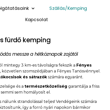
lgátatásaink
Szállás/Kemping
Kapcsolat
s fürdő kemping
lódás messze a hétköznapok zajától
 mintegy 3 km-es távolságra fekszik a
Fényes
, közvetlen szomszédjában a Fényes Tanösvénnyel.
ókocsisok és sátrazók
számára egyaránt.
zelsége és a
természetközeliség
garantálja a friss
it semmi sem homályosít el.
 nálunk strandolással teljes! Vendégeink számára
iztosítunk, így a forró nyári napokon bármikor