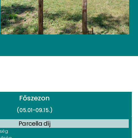
Főszezon
(05.01-09.15.)
Parcella díj
őség
tőség