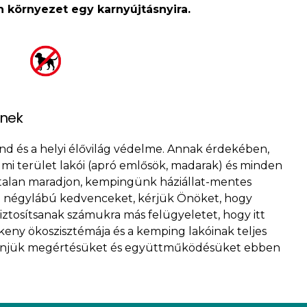
n környezet egy karnyújtásnyira.
inek
 és a helyi élővilág védelme. Annak érdekében,
i terület lakói (apró emlősök, madarak) és minden
alan maradjon, kempingünk háziállat-mentes
 a négylábú kedvenceket, kérjük Önöket, hogy
iztosítsanak számukra más felügyeletet, hogy itt
keny ökoszisztémája és a kemping lakóinak teljes
zönjük megértésüket és együttműködésüket ebben