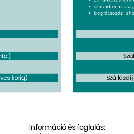
szabadtéri moso
bográcsozási lehe
rtól)
Szál
éves korig)
Szállásdíj
Információ és foglalás: