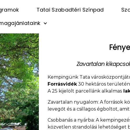
gramok
Tatai Szabadtéri Színpad
Szo
magajánlataink
Fénye
Zavartalan kikapcso
Kempingünk Tata városközpontjától
Forrásvidék
30 hektáros területén
A 25 kijelölt parcellánk alkalmas
lak
Zavartalan nyugalom: A források kö
levegőt és a csillagos égboltot, am
Csobbanás a nyárba: A kempingezés
közvetlen strandolási lehetőséget b