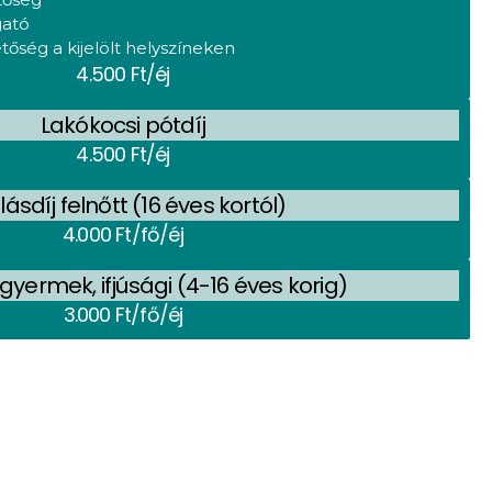
gató
tőség a kijelölt helyszíneken
4.500 Ft/éj
Lakókocsi pótdíj
4.500 Ft/éj
lásdíj felnőtt (16 éves kortól)
4.000 Ft/fő/éj
 gyermek, ifjúsági (4-16 éves korig)
3.000 Ft/fő/éj