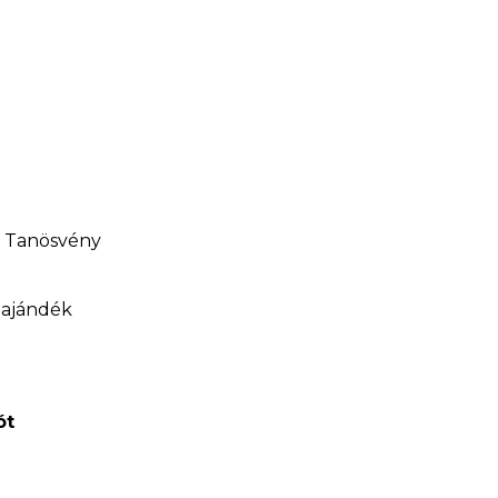
0
k Tanösvény
 ajándék
ót