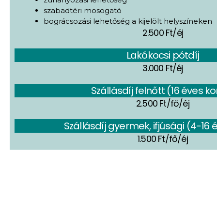
szabadtéri mosogató
bográcsozási lehetőség a kijelölt helyszíneken
2.500 Ft/éj
Lakókocsi pótdíj
3.000 Ft/éj
Szállásdíj felnőtt (16 éves ko
2.500 Ft/fő/éj
Szállásdíj gyermek, ifjúsági (4-16 
1.500 Ft/fő/éj