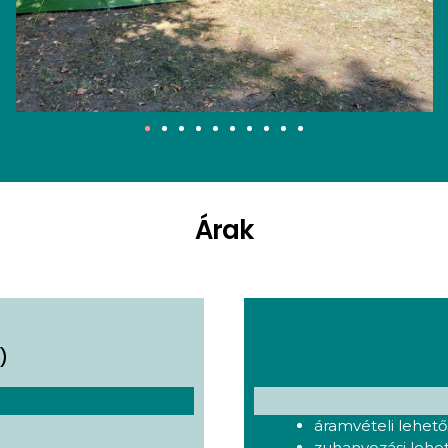
Árak
)
áramvételi lehet
zuhanyozási lehe