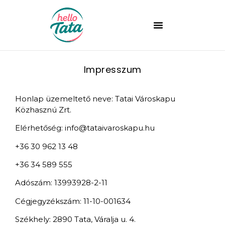
Impresszum
Honlap üzemeltető neve: Tatai Városkapu
Közhasznú Zrt.
Elérhetőség: info@tataivaroskapu.hu
+36 30 962 13 48
+36 34 589 555
Adószám: 13993928-2-11
Cégjegyzékszám: 11-10-001634
Székhely: 2890 Tata, Váralja u. 4.