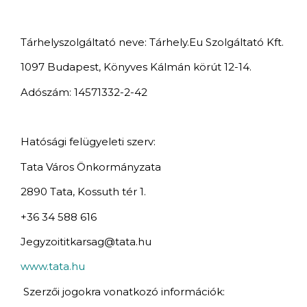
Tárhelyszolgáltató neve: Tárhely.Eu Szolgáltató Kft.
1097 Budapest, Könyves Kálmán körút 12-14.
Adószám: 14571332-2-42
Hatósági felügyeleti szerv:
Tata Város Önkormányzata
2890 Tata, Kossuth tér 1.
+36 34 588 616
Jegyzoititkarsag@tata.hu
www.tata.hu
Szerzői jogokra vonatkozó információk: