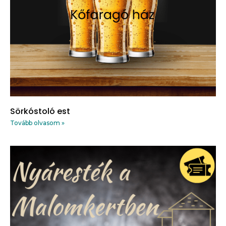
Sörkóstoló est
Tovább olvasom »