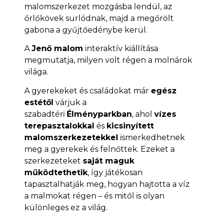
malomszerkezet mozgásba lendül, az
őrlőkövek surlódnak, majd a megőrölt
gabona a gyűjtőedénybe kerül.
A
Jenő malom
interaktív kiállítása
megmutatja, milyen volt régen a molnárok
világa.
A gyerekeket és családokat már
egész
estétől
várjuk a
szabadtéri
Élményparkban
, ahol
vízes
terepasztalokkal
és
kicsinyített
malomszerkezetekkel
ismerkedhetnek
meg a gyerekek és felnőttek. Ezeket a
szerkezeteket
saját maguk
működtethetik
, így játékosan
tapasztalhatják meg, hogyan hajtotta a víz
a malmokat régen – és mitől is olyan
különleges ez a világ.