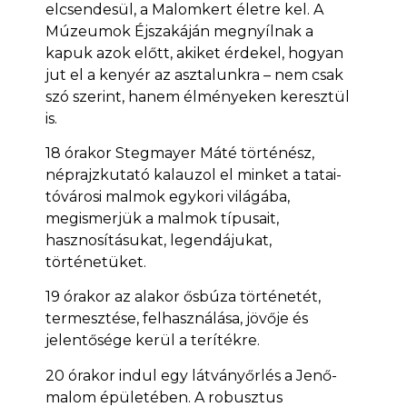
elcsendesül, a Malomkert életre kel. A
Múzeumok Éjszakáján megnyílnak a
kapuk azok előtt, akiket érdekel, hogyan
jut el a kenyér az asztalunkra – nem csak
szó szerint, hanem élményeken keresztül
is.
18 órakor Stegmayer Máté történész,
néprajzkutató kalauzol el minket a tatai-
tóvárosi malmok egykori világába,
megismerjük a malmok típusait,
hasznosításukat, legendájukat,
történetüket.
19 órakor az alakor ősbúza történetét,
termesztése, felhasználása, jövője és
jelentősége kerül a terítékre.
20 órakor indul egy látványőrlés a Jenő-
malom épületében. A robusztus