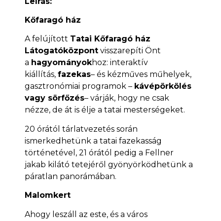
Leírás:
Kőfaragó ház
A felújított
Tatai Kőfaragó ház
Látogatóközpont
visszarepíti Önt
a
hagyományok
hoz: interaktív
kiállítás,
fazekas
– és kézműves műhelyek,
gasztronómiai programok –
kávépörkölés
vagy sörfőzés
– várják, hogy ne csak
nézze, de át is élje a tatai mesterségeket.
20 órától tárlatvezetés során
ismerkedhetünk a tatai fazekasság
történetével, 21 órától pedig a Fellner
jakab kilátó tetejéről gyönyörködhetünk a
páratlan panorámában.
Malomkert
Ahogy leszáll az este, és a város