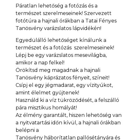
Páratlan lehetőség a fotózás és a
természet szerelmeseinek! Szervezett
fotótúra a hajnali órákban a Tatai Fényes
Tanösvény varázslatos lápvidékén!
Egyedülálló lehetőséget kínálunk a
természet és a fotózás szerelmeseinek!
Lépj be egy varázslatos mesevilágba,
amikor a nap felkel!
Örökítsd meg magadnak a hajnali
Tanösvény káprázatos fényeit, színeit!
Csípj el egy jégmadarat, egy vízityúkot,
amint élelmet gyűjtenek!
Használd ki a víz tükröződését, a felszálló
pára misztikus homályát!
Az élmény garantált, hiszen lehetőség van
a nyitvatartási időn kívül, a hajnali órákban
belépni a
Tanösvény háborítatlan pallósétányára és