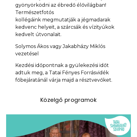
gyönyörködni az ébredő élővilágban!
Természetfotós
kollégáink megmutatják a jégmadarak
kedvenc helyeit, a szárcsák és vízityúkok
kedvelt útvonalait.
Solymos Ákos vagy Jakabházy Miklós
vezetésel
Kezdési időpontnak a gyülekezési időt
adtuk meg, a Tatai Fényes Forrásvidék
főbejáratánál várja majd a résztvevőket.
Közelgő programok