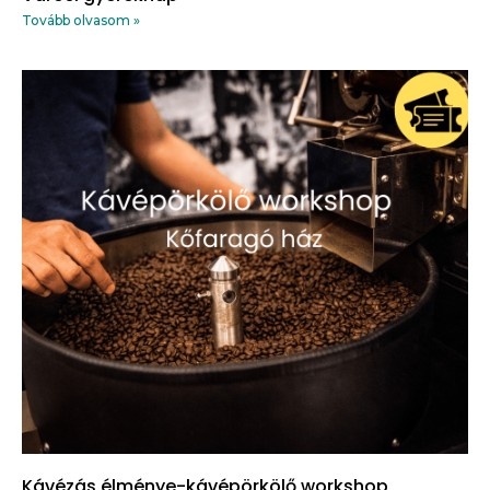
Tovább olvasom »
Kávézás élménye-kávépörkölő workshop