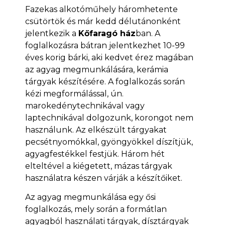
Fazekas alkotóműhely háromhetente
csütörtök és már kedd délutánonként
jelentkezik a
Kőfaragó ház
ban. A
foglalkozásra bátran jelentkezhet 10-99
éves korig bárki, aki kedvet érez magában
az agyag megmunkálására, kerámia
tárgyak készítésére. A foglalkozás során
kézi megformálással, ún.
marokedénytechnikával vagy
laptechnikával dolgozunk, korongot nem
használunk. Az elkészült tárgyakat
pecsétnyomókkal, gyöngyökkel díszítjük,
agyagfestékkel festjük. Három hét
elteltével a kiégetett, mázas tárgyak
használatra készen várják a készítőiket.
Az agyag megmunkálása egy ősi
foglalkozás, mely során a formátlan
agyagból használati tárgyak, dísztárgyak