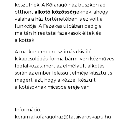
készülnek. A Kőfaragó ház büszkén ad
otthont
alkotó közösség
eknek, ahogy
valaha a ház történetében is ez volt a
funkciója. A Fazekas utcában pedig a
méltán híres tatai fazekasok éltek és
alkottak.
A mai kor embere számára kiváló
kikapcsolódási forma bármilyen kézműves
foglalkozás, mert az elmélyült alkotás
során az ember lelassul, elméje kitisztul, s
megérti azt, hogy a kézzel készült
alkotásoknak micsoda ereje van.
Információ:
keramia.kofaragohaz@tataivaroskapu.hu