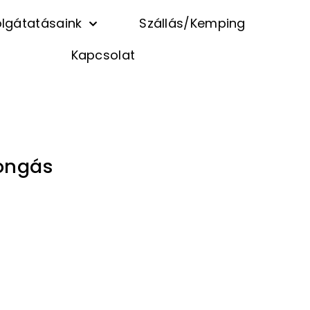
lgátatásaink
Szállás/Kemping
Kapcsolat
songás