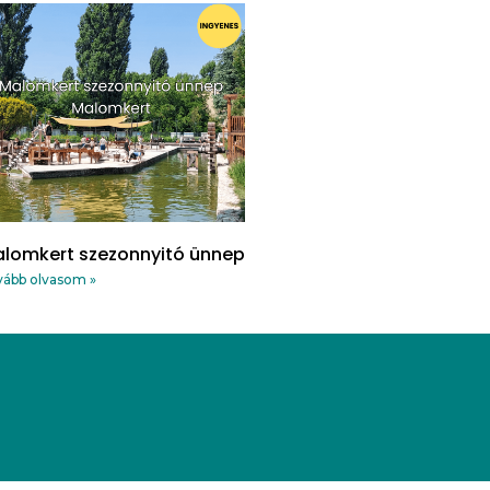
lomkert szezonnyitó ünnep
ább olvasom »