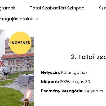
gramok
Tatai Szabadtéri Színpad
Szo
magajánlataink
2. Tatai z
Helyszín:
Kőfaragó ház
Időpont:
2026. május 30.
Esemény kategória:
ingyenes