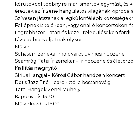
kórusokból többnyire már ismerték egymást, és 
éreztek az Ír zene hangulatos világának kipróbál
Szívesen játszanak a legkülönfélébb közösségek
Fellépnek iskolákban, vagy önálló koncerteken, fe
Legtöbbször Tatán és közeli településeken fordul
távolabbra is eljutnak olykor.
Műsor:
Sohasem zenekar moldvai és gyimesi népzene
Seamróg Tatai Ír zenekar – ír népzene és életérzé
Kiállítás megnyitó
Sírius Hangjai – Kőrösi Gábor handpan koncert
Dotis Jazz Trió – barokktól a bossanováig
Tatai Hangok Zenei Műhely
Kapunyitás 15:30
Műsorkezdés 16:00