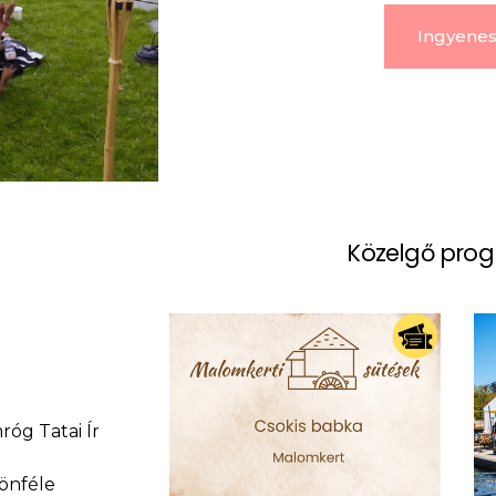
Ingyene
Közelgő pro
róg Tatai Ír
önféle