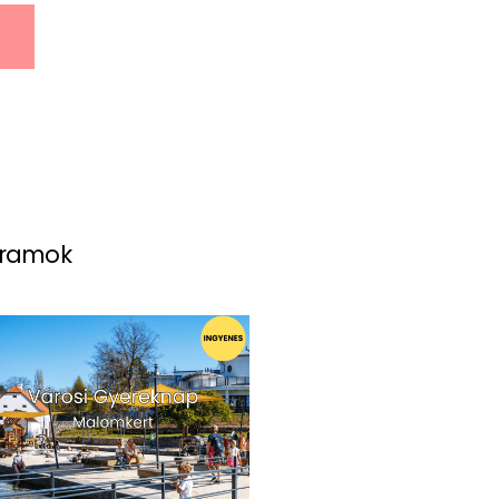
s
gramok