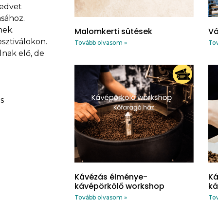
kedvet
ásához.
nek.
Malomkerti sütések
Vá
sztiválokon.
Tovább olvasom »
Tov
nak elő, de
s
Kávézás élménye-
Ká
kávépörkölő workshop
ká
Tovább olvasom »
Tov