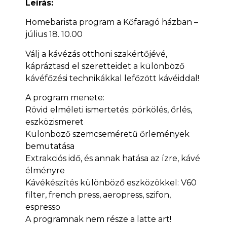
Leírás:
Homebarista program a Kőfaragó házban –
július 18. 10.00
Válj a kávézás otthoni szakértőjévé,
kápráztasd el szeretteidet a különböző
kávéfőzési technikákkal lefőzött kávéiddal!
A program menete:
Rövid elméleti ismertetés: pörkölés, őrlés,
eszközismeret
Különböző szemcseméretű őrlemények
bemutatása
Extrakciós idő, és annak hatása az ízre, kávé
élményre
Kávékészítés különböző eszközökkel: V60
filter, french press, aeropress, szifon,
espresso
A programnak nem része a latte art!