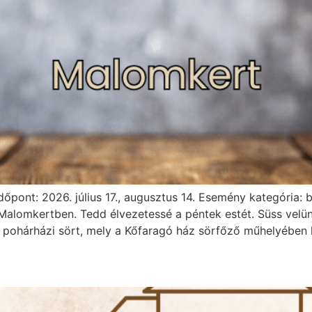
Időpont: 2026. július 17., augusztus 14. Esemény kategória:
Malomkertben. Tedd élvezetessé a péntek estét. Süss velün
ohárházi sört, mely a Kőfaragó ház sörfőző műhelyében kés