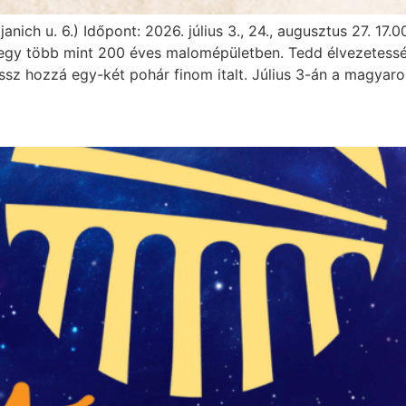
ich u. 6.) Időpont: 2026. július 3., 24., augusztus 27. 17
egy több mint 200 éves malomépületben. Tedd élvezetessé 
ssz hozzá egy-két pohár finom italt. Július 3-án a magyaro