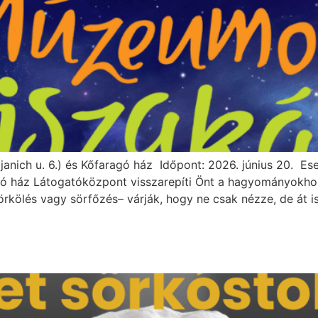
anich u. 6.) és Kőfaragó ház Időpont: 2026. június 20. Es
ragó ház Látogatóközpont visszarepíti Önt a hagyományokhoz:
ölés vagy sörfőzés– várják, hogy ne csak nézze, de át is 