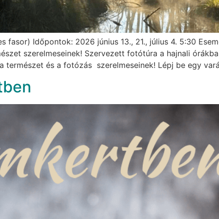
s fasor) Időpontok: 2026 június 13., 21., július 4. 5:30 Es
rmészet szerelmeseinek! Szervezett fotótúra a hajnali órákb
 a természet és a fotózás szerelmeseinek! Lépj be egy var
tben