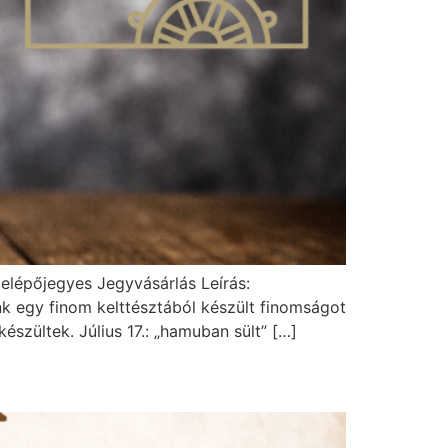
 belépőjegyes Jegyvásárlás Leírás:
k egy finom kelttésztából készült finomságot
zültek. Július 17.: „hamuban sült” […]