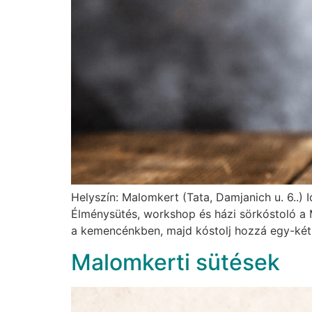
Helyszín: Malomkert (Tata, Damjanich u. 6..) 
Élménysütés, workshop és házi sörkóstoló a 
a kemencénkben, majd kóstolj hozzá egy-két p
Malomkerti sütések