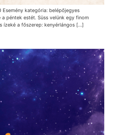
.00 Esemény kategória: belépőjegyes
a péntek estét. Süss velünk egy finom
s ízeké a főszerep: kenyérlángos […]