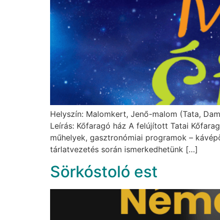
Helyszín: Malomkert, Jenő-malom (Tata, Damj
Leírás: Kőfaragó ház A felújított Tatai Kőfa
műhelyek, gasztronómiai programok – kávépörk
tárlatvezetés során ismerkedhetünk […]
Sörkóstoló est