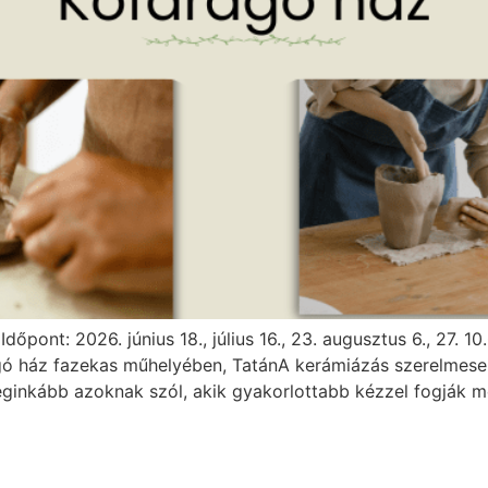
Időpont: 2026. június 18., július 16., 23. augusztus 6., 27.
agó ház fazekas műhelyében, TatánA kerámiázás szerelmesei
ginkább azoknak szól, akik gyakorlottabb kézzel fogják m