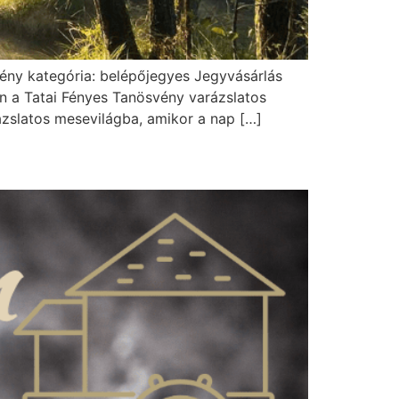
emény kategória: belépőjegyes Jegyvásárlás
an a Tatai Fényes Tanösvény varázslatos
ázslatos mesevilágba, amikor a nap […]