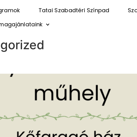
gramok
Tatai Szabadtéri Színpad
Szo
magajánlataink
gorized