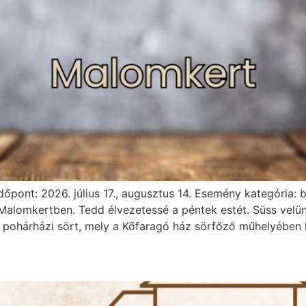
Időpont: 2026. július 17., augusztus 14. Esemény kategória:
Malomkertben. Tedd élvezetessé a péntek estét. Süss velün
ohárházi sört, mely a Kőfaragó ház sörfőző műhelyében kés