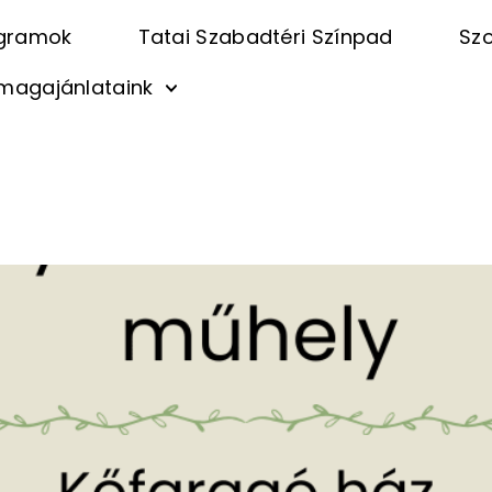
gramok
Tatai Szabadtéri Színpad
Szo
magajánlataink