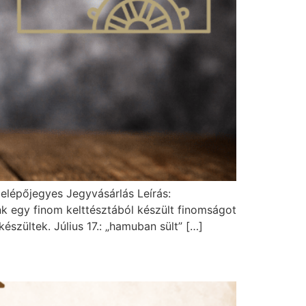
 belépőjegyes Jegyvásárlás Leírás:
k egy finom kelttésztából készült finomságot
zültek. Július 17.: „hamuban sült” […]