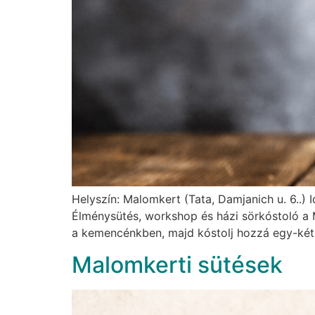
Helyszín: Malomkert (Tata, Damjanich u. 6..) 
Élménysütés, workshop és házi sörkóstoló a 
a kemencénkben, majd kóstolj hozzá egy-két p
Malomkerti sütések