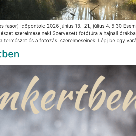
s fasor) Időpontok: 2026 június 13., 21., július 4. 5:30 Es
rmészet szerelmeseinek! Szervezett fotótúra a hajnali órákb
 a természet és a fotózás szerelmeseinek! Lépj be egy var
tben