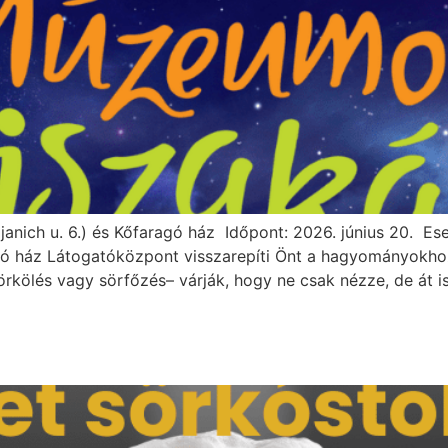
anich u. 6.) és Kőfaragó ház Időpont: 2026. június 20. Es
ragó ház Látogatóközpont visszarepíti Önt a hagyományokhoz:
ölés vagy sörfőzés– várják, hogy ne csak nézze, de át is 