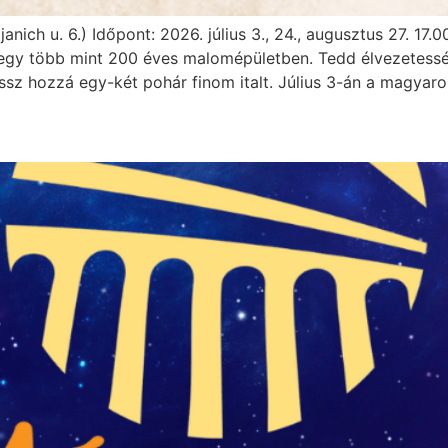
ich u. 6.) Időpont: 2026. július 3., 24., augusztus 27. 17
egy több mint 200 éves malomépületben. Tedd élvezetessé 
ssz hozzá egy-két pohár finom italt. Július 3-án a magyaro