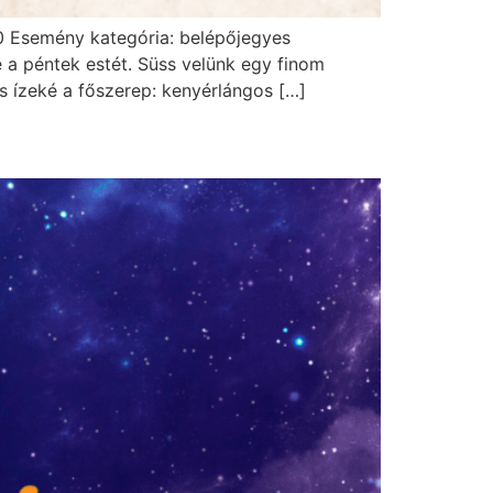
.00 Esemény kategória: belépőjegyes
a péntek estét. Süss velünk egy finom
s ízeké a főszerep: kenyérlángos […]