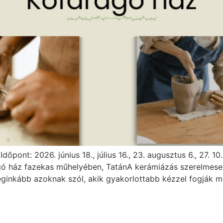
Időpont: 2026. június 18., július 16., 23. augusztus 6., 27.
agó ház fazekas műhelyében, TatánA kerámiázás szerelmesei
ginkább azoknak szól, akik gyakorlottabb kézzel fogják m