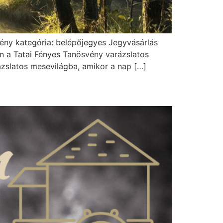
emény kategória: belépőjegyes Jegyvásárlás
an a Tatai Fényes Tanösvény varázslatos
ázslatos mesevilágba, amikor a nap […]