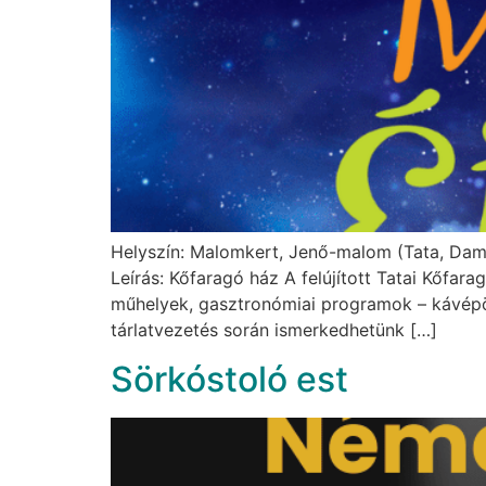
Helyszín: Malomkert, Jenő-malom (Tata, Damj
Leírás: Kőfaragó ház A felújított Tatai Kőfa
műhelyek, gasztronómiai programok – kávépörk
tárlatvezetés során ismerkedhetünk […]
Sörkóstoló est