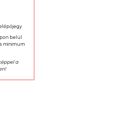
elépőjegy
apon belül
ges minimum
képpel a
en!