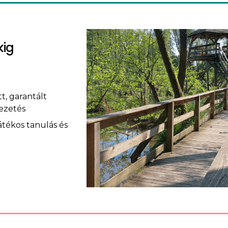
kig
t, garantált
vezetés
játékos tanulás és