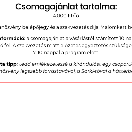
Csomagajánlat tartalma:
4.000 Ft/fő
nösvény belépőjegy és a szakvezetés díja,
Malomkert b
nformáció:
a csomagajánlat a vásárlástól számított 10 n
ó fel. A szakvezetés miatt előzetes egyeztetés szüksé
7-10 nappal a program előtt.
ta tipp:
tedd emlékezetessé a kirándulást egy csoport
nösvény legszebb forrástavával, a Sarki-tóval a háttérb