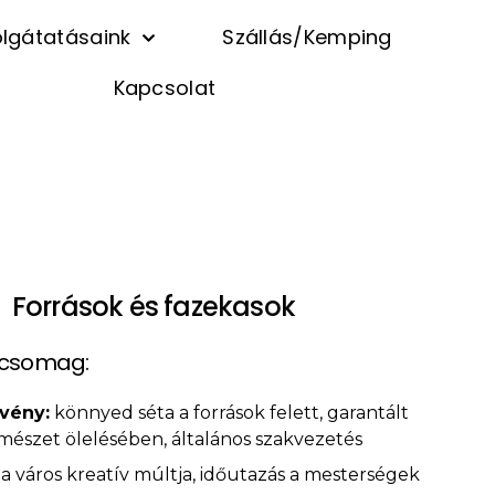
lgátatásaink
Szállás/Kemping
Kapcsolat
k részére
Források és fazekasok
a csomag:
vény:
könnyed séta a források felett, garantált
rmészet ölelésében, általános szakvezetés
a város kreatív múltja, időutazás a mesterségek