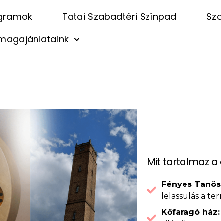
gramok
Tatai Szabadtéri Színpad
Szo
magajánlataink
t és kultúra csomagajánlat csoporto
Mit tartalmaz 
Fényes Tanös
lelassulás a te
Kőfaragó ház: