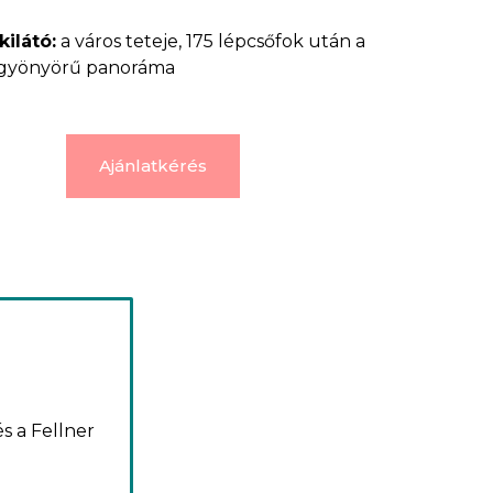
kilátó:
a város teteje, 175 lépcsőfok után a
gyönyörű panoráma
Ajánlatkérés
s a Fellner