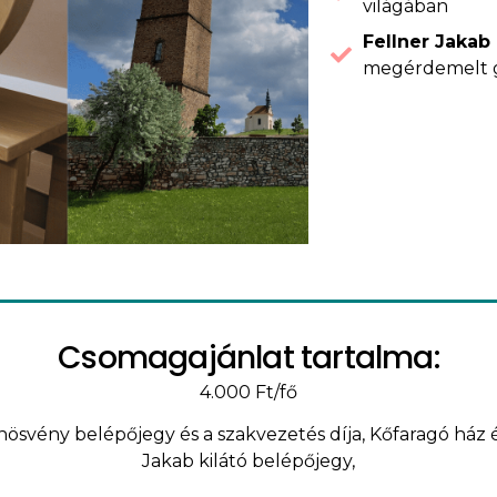
világában
Fellner Jakab 
megérdemelt 
Csomagajánlat tartalma:
4.000 Ft/fő
ösvény belépőjegy és a szakvezetés díja,
Kőfaragó ház é
Jakab kilátó belépőjegy,