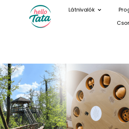
Látnivalók
Pro
Cso
Természe