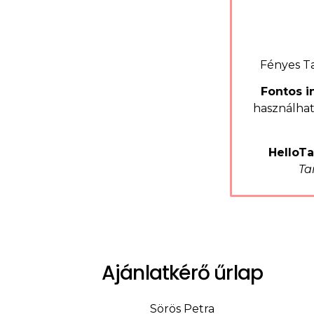
Fényes Ta
Fontos i
használhat
HelloTa
Ta
Ajánlatkérő űrlap
Sörös Petra